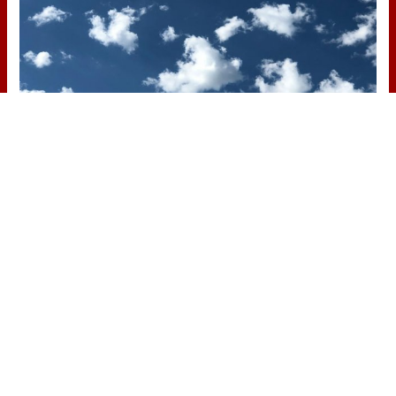
No es tu imaginación
¿Ves caras en enchufes, coches o
nubes? Tiene explicación