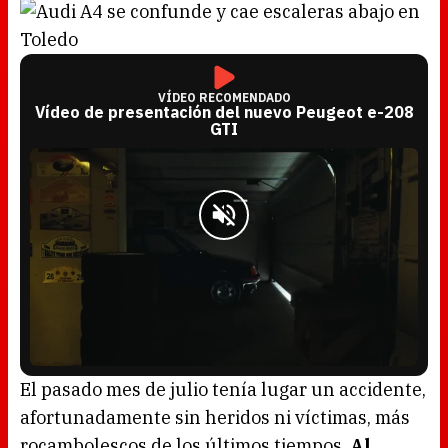
VÍDEO RECOMENDADO
Vídeo de presentación del nuevo Peugeot e-208
GTI
L
U
o
n
a
m
El pasado mes de julio tenía lugar un accidente,
d
u
e
t
d
e
afortunadamente sin heridos ni víctimas, más
:
4
5
rocambolescos de los últimos tiempos.
Al
.