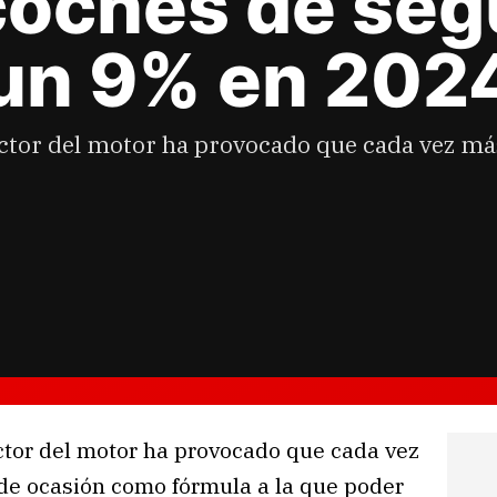
 coches de se
 un 9% en 202
sector del motor ha provocado que cada vez má
ctor del motor ha provocado que cada vez
de ocasión como fórmula a la que poder