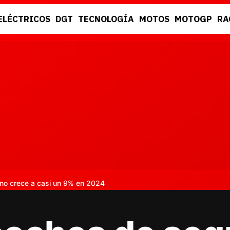
ELÉCTRICOS
DGT
TECNOLOGÍA
MOTOS
MOTOGP
RA
DGT
RACING
o crece a casi un 9% en 2024