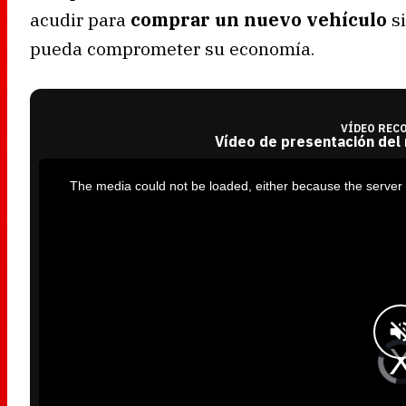
acudir para
comprar un nuevo vehículo
si
pueda comprometer su economía.
VÍDEO REC
Vídeo de presentación del
T
h
i
The media could not be loaded, either because the server 
s
i
s
a
m
o
d
a
l
w
i
n
d
o
w
.
V
i
d
e
o
P
l