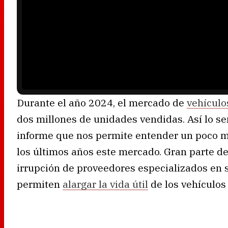
a
y
e
r
i
s
l
o
a
d
i
n
g
.
Durante el año 2024, el mercado de
vehículo
dos millones de unidades vendidas. Así lo s
informe que nos permite entender un poco m
los últimos años este mercado. Gran parte de
irrupción de proveedores especializados en 
permiten
alargar la vida útil
de los vehículos