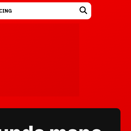
CING
TECNOLOGÍA