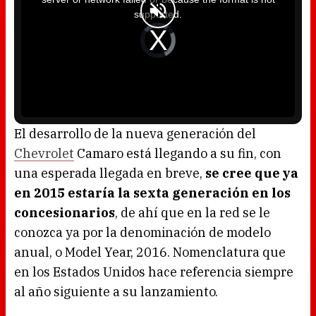
s
a
supported.
m
o
d
V
a
i
l
d
w
e
i
o
n
P
d
l
o
a
w
y
.
e
r
i
s
l
o
El desarrollo de la nueva generación del
a
d
Chevrolet
Camaro está llegando a su fin, con
i
n
g
una esperada llegada en breve,
se cree que ya
.
en 2015 estaría la sexta generación en los
concesionarios
, de ahí que en la red se le
conozca ya por la denominación de modelo
anual, o Model Year, 2016. Nomenclatura que
en los Estados Unidos hace referencia siempre
al año siguiente a su lanzamiento.