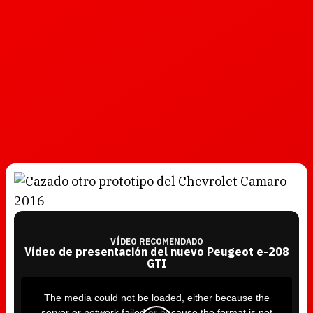
VÍDEO RECOMENDADO
Vídeo de presentación del nuevo Peugeot e-208
GTI
T
h
i
The media could not be loaded, either because the
s
i
server or network failed or because the format is not