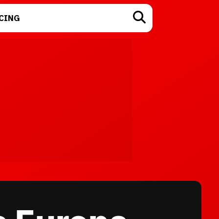
CING
TECNOLOGÍA