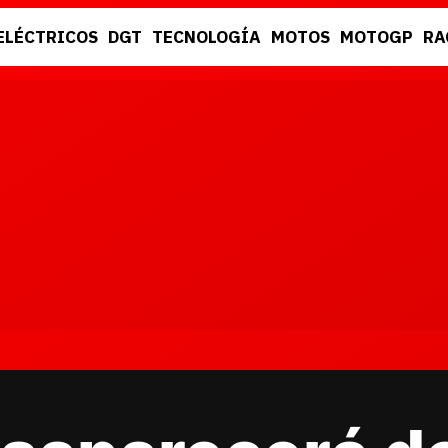
ELÉCTRICOS
DGT
TECNOLOGÍA
MOTOS
MOTOGP
RA
DGT
RACING