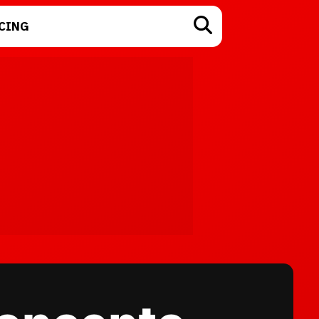
CING
TECNOLOGÍA