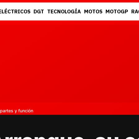
ELÉCTRICOS
DGT
TECNOLOGÍA
MOTOS
MOTOGP
RA
DGT
RACING
partes y función