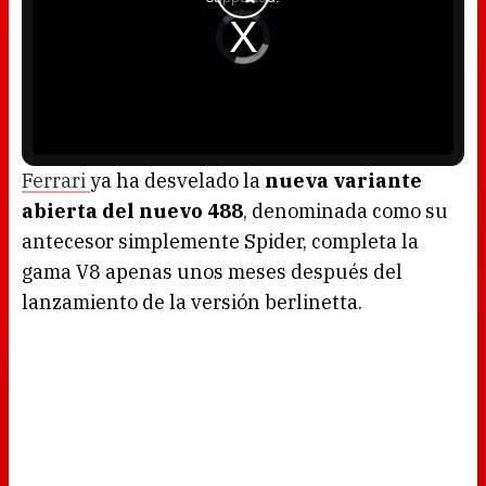
o
d
V
a
i
l
d
w
e
i
o
n
P
d
l
o
a
w
y
.
e
r
i
s
l
o
Ferrari
ya ha desvelado la
nueva variante
a
d
abierta del nuevo 488
, denominada como su
i
n
g
antecesor simplemente Spider, completa la
.
gama V8 apenas unos meses después del
lanzamiento de la versión berlinetta.