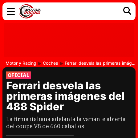
COCHES
ELÉCTRICOS
DGT
TECNOLOGÍA
MOTOS
MOTOGP
RACING
Motor y Racing
Coches
Ferrari desvela las primeras imágenes del 488 Spider
OFICIAL
Ferrari desvela las
primeras imágenes del
488 Spider
La firma italiana adelanta la variante abierta
del coupe V8 de 660 caballos.