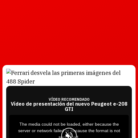
VÍDEO RECOMENDADO
Vídeo de presentación del nuevo Peugeot e-208
GTI
T
h
i
The media could not be loaded, either because the
s
i
server or network failed or because the format is not
s
a
supported.
m