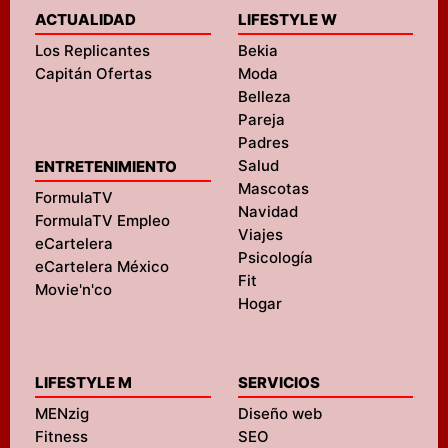
ACTUALIDAD
LIFESTYLE W
Los Replicantes
Bekia
Capitán Ofertas
Moda
Belleza
Pareja
Padres
Salud
ENTRETENIMIENTO
Mascotas
FormulaTV
Navidad
FormulaTV Empleo
Viajes
eCartelera
Psicología
eCartelera México
Fit
Movie'n'co
Hogar
LIFESTYLE M
SERVICIOS
MENzig
Diseño web
Fitness
SEO