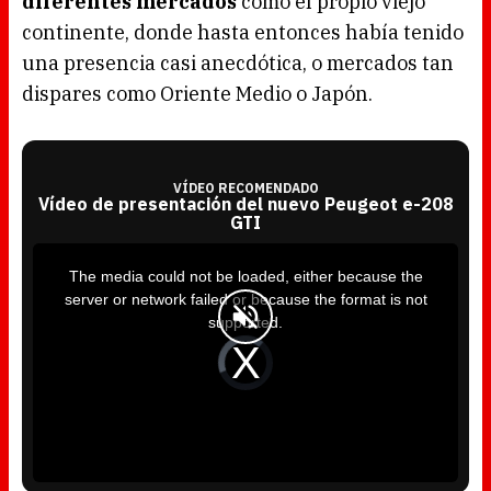
diferentes mercados
como el propio viejo
continente, donde hasta entonces había tenido
una presencia casi anecdótica, o mercados tan
dispares como Oriente Medio o Japón.
VÍDEO RECOMENDADO
Vídeo de presentación del nuevo Peugeot e-208
GTI
T
h
i
The media could not be loaded, either because the
s
i
server or network failed or because the format is not
s
a
supported.
m
o
d
V
a
i
l
d
w
e
i
o
n
P
d
l
o
a
w
y
.
e
r
i
s
l