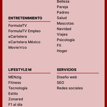
Belleza
Pareja
Padres
Salud
ENTRETENIMIENTO
Mascotas
FormulaTV
Navidad
FormulaTV Empleo
Viajes
eCartelera
Psicología
eCartelera México
Fit
Movie'n'co
Hogar
LIFESTYLE M
SERVICIOS
MENzig
Diseño web
Fitness
SEO
Tecnología
Redes sociales
Estilo
Zonared
F1 al día