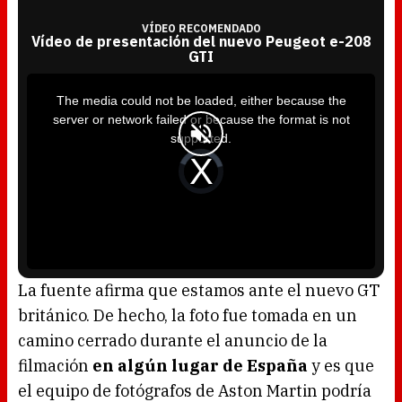
VÍDEO RECOMENDADO
Vídeo de presentación del nuevo Peugeot e-208
GTI
T
h
i
The media could not be loaded, either because the
s
i
server or network failed or because the format is not
s
a
supported.
m
o
d
V
a
i
l
d
w
e
i
o
n
P
d
l
o
a
w
y
.
e
r
i
s
l
o
La fuente afirma que estamos ante el nuevo GT
a
d
británico. De hecho, la foto fue tomada en un
i
n
g
camino cerrado durante el anuncio de la
.
filmación
en algún lugar de España
y es que
el equipo de fotógrafos de Aston Martin podría