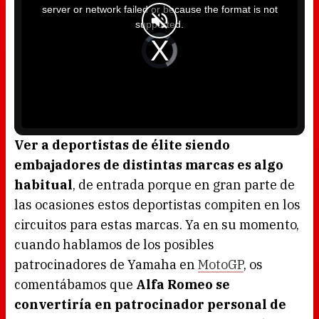
i
server or network failed or because the format is not
s
a
supported.
m
o
d
V
a
i
l
d
w
e
i
o
n
P
d
l
o
a
w
y
.
e
r
i
s
l
o
Ver a deportistas de élite siendo
a
d
embajadores de distintas marcas es algo
i
n
g
habitual
, de entrada porque en gran parte de
.
las ocasiones estos deportistas compiten en los
circuitos para estas marcas. Ya en su momento,
cuando hablamos de los posibles
patrocinadores de Yamaha en
MotoGP
, os
comentábamos que
Alfa Romeo se
convertiría en patrocinador personal de