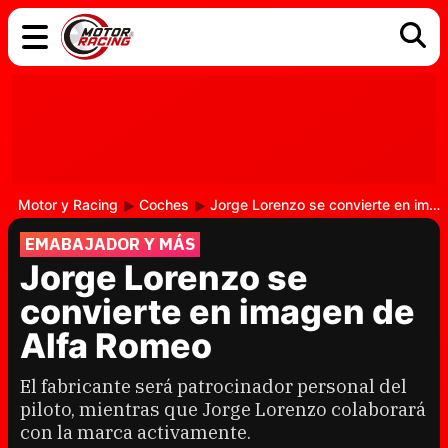
COCHES
ELÉCTRICOS
DGT
TECNOLOGÍA
MOTOS
MOTOGP
RACING
Motor y Racing
Coches
Jorge Lorenzo se convierte en imagen de Alfa Romeo
EMABAJADOR Y MÁS
Jorge Lorenzo se
convierte en imagen de
Alfa Romeo
El fabricante será patrocinador personal del
piloto, mientras que Jorge Lorenzo colaborará
con la marca activamente.