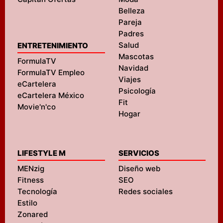
Belleza
Pareja
Padres
Salud
ENTRETENIMIENTO
Mascotas
FormulaTV
Navidad
FormulaTV Empleo
Viajes
eCartelera
Psicología
eCartelera México
Fit
Movie'n'co
Hogar
LIFESTYLE M
SERVICIOS
MENzig
Diseño web
Fitness
SEO
Tecnología
Redes sociales
Estilo
Zonared