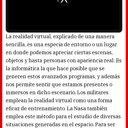
l
d
w
e
i
o
n
P
d
l
o
a
w
y
.
e
r
i
s
l
o
La realidad virtual, explicado de una manera
a
d
sencilla, es una especia de entorno o un lugar
i
n
g
en donde podemos apreciar ciertas escenas,
.
objetos y hasta personas con apariencia real. Es
la informática la que hace posible que se
generen estos avanzados programas, y además
nos permite sentir que estamos presentes o
inmersos en dicho escenario. Los militares
emplean la realidad virtual como una forma
eficaz de entrenamiento. La Nasa también
emplea este método para el estudio de diversas
situaciones generadas en el espacio. Para ser