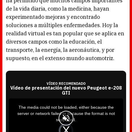
ha permitido que muchos campos importantes
de la vida diaria, como la medicina, hayan
experimentado mejoras y encontrado
soluciones a múltiples enfermedades. Hoy la
realidad virtual es tan popular que se aplica en
diversos campos como la educación, el
transporte, la energía, la aeronáutica, y por
supuesto, en el extenso mundo automotriz.
VÍDEO RECOMENDADO
Vídeo de presentación del nuevo Peugeot e-208
GTI
T
h
i
The media could not be loaded, either because the
s
i
server or network failed or because the format is not
s
a
supported.
m
o
d
V
a
i