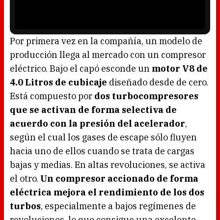
o
a
w
y
.
e
r
i
s
l
o
Por primera vez en la compañía, un modelo de
a
d
producción llega al mercado con un compresor
i
n
g
eléctrico. Bajo el capó esconde un
motor V8 de
.
4.0 Litros de cubicaje
diseñado desde de cero.
Está compuesto por
dos turbocompresores
que se activan de forma selectiva de
acuerdo con la presión del acelerador
,
según el cual los gases de escape sólo fluyen
hacia uno de ellos cuando se trata de cargas
bajas y medias. En altas revoluciones, se activa
el otro.
Un compresor accionado de forma
eléctrica mejora el rendimiento de los dos
turbos
, especialmente a bajos regímenes de
revoluciones, lo que consigue una excelente