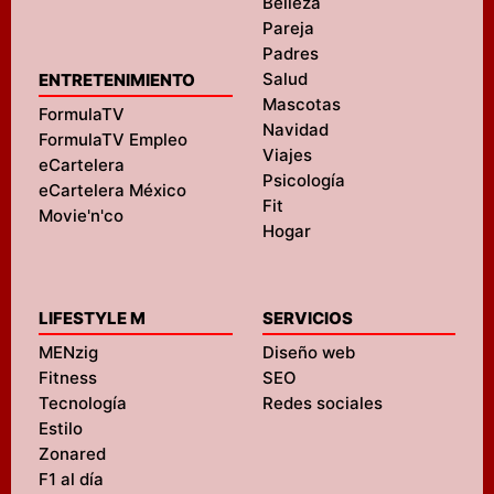
Belleza
Pareja
Padres
Salud
ENTRETENIMIENTO
Mascotas
FormulaTV
Navidad
FormulaTV Empleo
Viajes
eCartelera
Psicología
eCartelera México
Fit
Movie'n'co
Hogar
LIFESTYLE M
SERVICIOS
MENzig
Diseño web
Fitness
SEO
Tecnología
Redes sociales
Estilo
Zonared
F1 al día