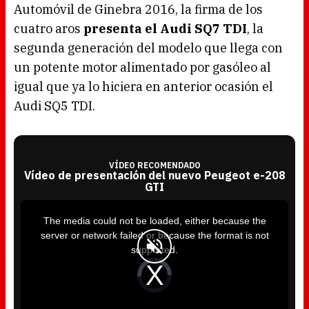
Automóvil de Ginebra 2016, la firma de los
cuatro aros
presenta el Audi SQ7 TDI
, la
segunda generación del modelo que llega con
un potente motor alimentado por gasóleo al
igual que ya lo hiciera en anterior ocasión el
Audi SQ5 TDI.
VÍDEO RECOMENDADO
Vídeo de presentación del nuevo Peugeot e-208
GTI
T
h
i
The media could not be loaded, either because the
s
i
server or network failed or because the format is not
s
a
supported.
m
o
d
V
a
i
l
d
w
e
i
o
n
P
d
l