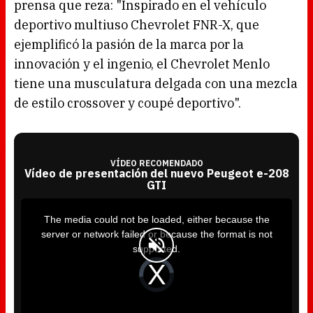
prensa que reza: "Inspirado en el vehículo
deportivo multiuso Chevrolet FNR-X, que
ejemplificó la pasión de la marca por la
innovación y el ingenio, el Chevrolet Menlo
tiene una musculatura delgada con una mezcla
de estilo crossover y coupé deportivo".
VÍDEO RECOMENDADO
Vídeo de presentación del nuevo Peugeot e-208
GTI
T
h
i
The media could not be loaded, either because the
s
i
server or network failed or because the format is not
s
a
supported.
m
o
d
V
a
i
l
d
w
e
i
o
n
P
d
l