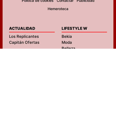
Política de cookies
Contactar
Publicidad
Hemeroteca
ACTUALIDAD
LIFESTYLE W
Los Replicantes
Bekia
Capitán Ofertas
Moda
Belleza
Pareja
Padres
Salud
ENTRETENIMIENTO
Mascotas
FormulaTV
Navidad
FormulaTV Empleo
Viajes
eCartelera
Psicología
eCartelera México
Fit
Movie'n'co
Hogar