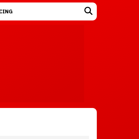
CING
TECNOLOGÍA