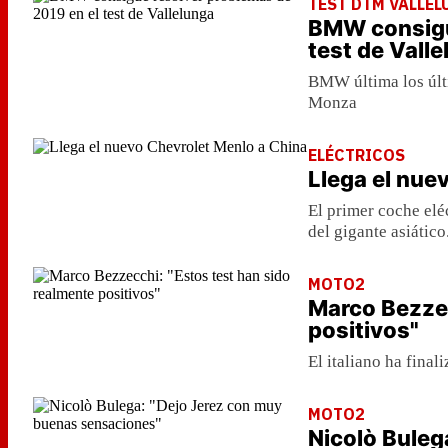
TEST DTM VALLE
BMW consigu
test de Vall
BMW última los últ
Monza
ELÉCTRICOS
Llega el nue
El primer coche elé
del gigante asiático
MOTO2
Marco Bezzec
positivos"
El italiano ha fina
MOTO2
Nicolò Buleg