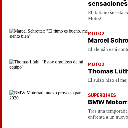
sensaciones
El italiano se está
Moto2.
MOTO2
Marcel Schrot
El alemán está conte
MOTO2
Thomas Lüthi
El suizo hizo el me
SUPERBIKES
BMW Motorra
Tras una temporada
enfrenta a un nuevo