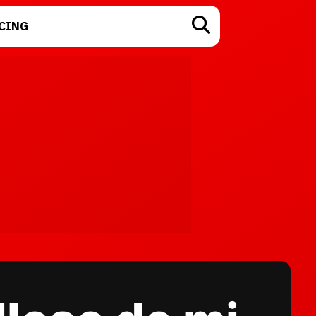
CING
TECNOLOGÍA