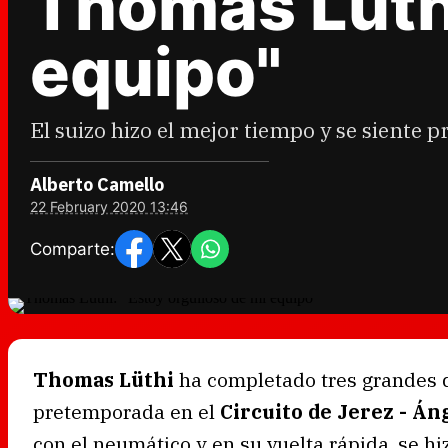
Thomas Lüthi
equipo"
El suizo hizo el mejor tiempo y se siente
Alberto Camello
22 February 2020 13:46
Comparte:
Thomas Lüthi
ha completado tres grandes d
pretemporada en el
Circuito de Jerez - Án
con el neumático y en su vuelta rápida, se hi