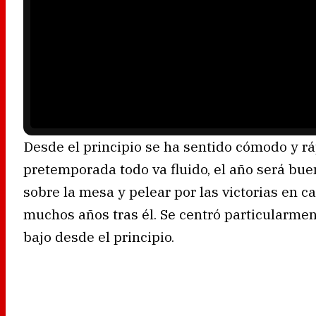
l
a
y
e
r
i
s
l
o
a
d
i
n
g
.
Desde el principio se ha sentido cómodo y rá
pretemporada todo va fluido, el año será bu
sobre la mesa y pelear por las victorias en ca
muchos años tras él. Se centró particularmen
bajo desde el principio.