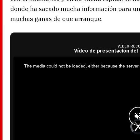
donde ha sacado mucha información para un
muchas ganas de que arranque.
VÍDEO REC
Vídeo de presentación del
T
h
i
The media could not be loaded, either because the server 
s
i
s
a
m
o
d
a
l
w
i
n
d
o
w
.
V
i
d
e
o
P