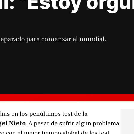
: "Estoy orgu
 preparado para comenzar el mundial.
ías en los penúltimos test de la
gel Nieto
. A pesar de sufrir algún problema
zo con el mejor tiempo global de los test,