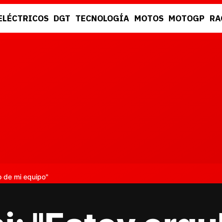
ELÉCTRICOS
DGT
TECNOLOGÍA
MOTOS
MOTOGP
RA
DGT
RACING
o de mi equipo"