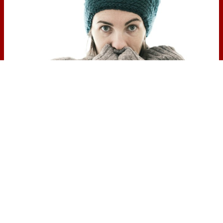
Esto explica el frío
¿Te pasa que por la noche sientes
más frío sin motivo?