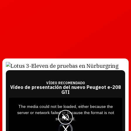
VÍDEO RECOMENDADO
Vídeo de presentación del nuevo Peugeot e-208
GTI
T
h
i
The media could not be loaded, either because the
s
i
server or network failed or because the format is not
s
a
supported.
m
o
d
V
a
i