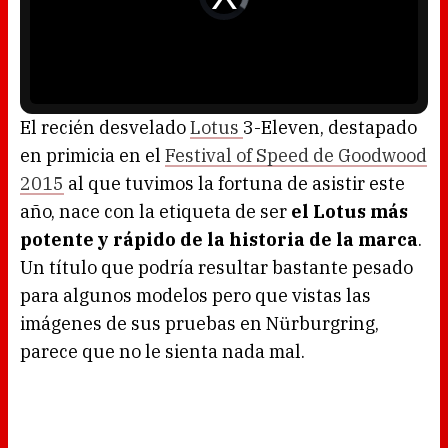
l
d
w
e
i
o
n
P
d
l
o
a
w
y
.
e
r
i
s
l
o
El recién desvelado
Lotus
3-Eleven, destapado
a
d
en primicia en el
Festival of Speed de Goodwood
i
n
g
2015
al que tuvimos la fortuna de asistir este
.
año, nace con la etiqueta de ser
el Lotus más
potente y rápido de la historia de la marca
.
Un título que podría resultar bastante pesado
para algunos modelos pero que vistas las
imágenes de sus pruebas en Nürburgring,
parece que no le sienta nada mal.