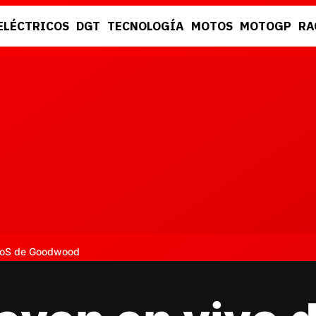
ELÉCTRICOS
DGT
TECNOLOGÍA
MOTOS
MOTOGP
RA
DGT
RACING
 FoS de Goodwood