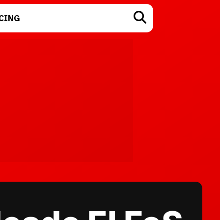
CING
TECNOLOGÍA