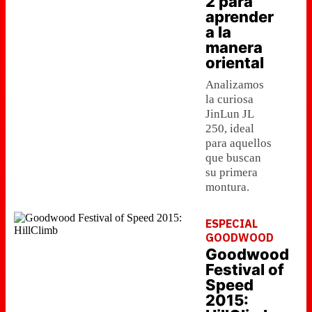
2 para
aprender
a la
manera
oriental
Analizamos
la curiosa
JinLun JL
250, ideal
para aquellos
que buscan
su primera
montura.
ESPECIAL
GOODWOOD
Goodwood
Festival of
Speed
2015: