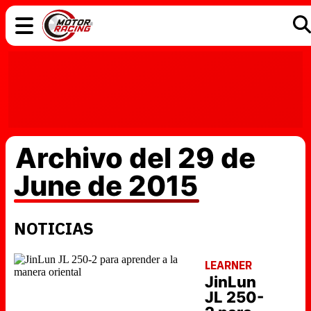
COCHES
ELÉCTRICOS
DGT
TECNOLOGÍA
MOTOS
MOTOGP
RACING
Archivo del 29 de
June de 2015
NOTICIAS
LEARNER
JinLun
JL 250-