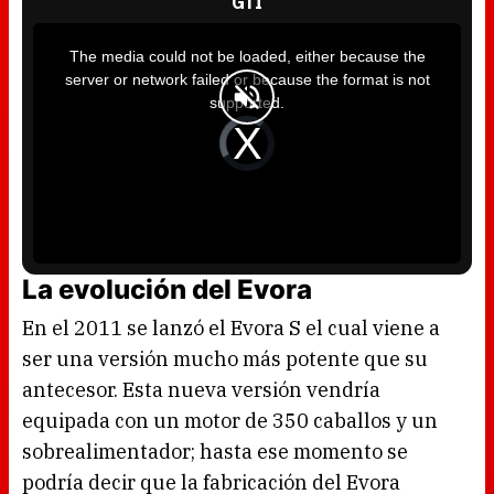
GTI
T
h
i
The media could not be loaded, either because the
s
i
server or network failed or because the format is not
s
a
supported.
m
o
d
V
a
i
l
d
w
e
i
o
n
P
d
l
o
a
w
y
.
e
r
i
s
l
La evolución del Evora
o
a
d
i
En el 2011 se lanzó el Evora S el cual viene a
n
g
.
ser una versión mucho más potente que su
antecesor. Esta nueva versión vendría
equipada con un motor de 350 caballos y un
sobrealimentador; hasta ese momento se
podría decir que la fabricación del Evora