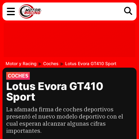
COCHES
ELÉCTRICOS
DGT
TECNOLOGÍA
MOTOS
MOTOGP
RACING
Motor y Racing
Coches
Lotus Evora GT410 Sport
COCHES
Lotus Evora GT410
Sport
La afamada firma de coches deportivos
presentó el nuevo modelo deportivo con el
cual esperan alcanzar algunas cifras
importantes.