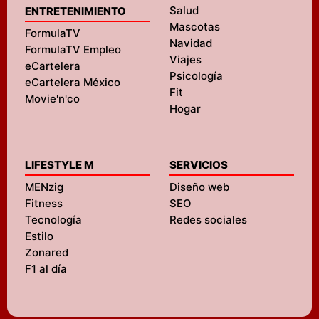
Salud
ENTRETENIMIENTO
Mascotas
FormulaTV
Navidad
FormulaTV Empleo
Viajes
eCartelera
Psicología
eCartelera México
Fit
Movie'n'co
Hogar
LIFESTYLE M
SERVICIOS
MENzig
Diseño web
Fitness
SEO
Tecnología
Redes sociales
Estilo
Zonared
F1 al día