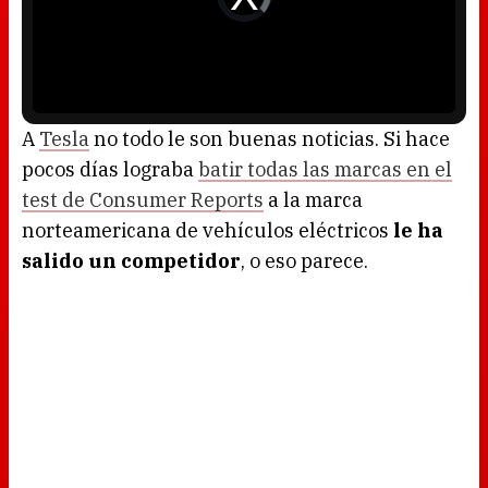
l
d
w
e
i
o
n
P
d
l
o
a
w
y
.
e
r
i
s
l
o
A
Tesla
no todo le son buenas noticias. Si hace
a
d
pocos días lograba
batir todas las marcas en el
i
n
g
test de Consumer Reports
a la marca
.
norteamericana de vehículos eléctricos
le ha
salido un competidor
, o eso parece.