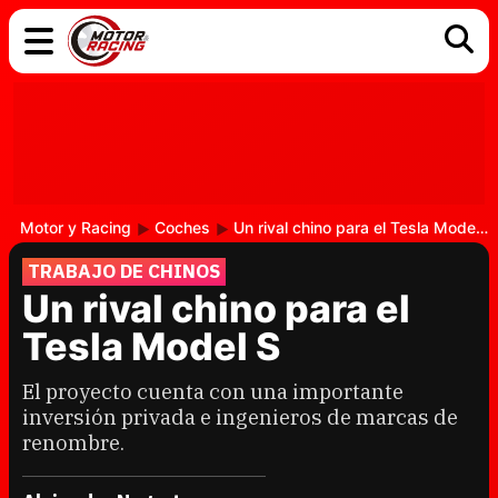
COCHES
ELÉCTRICOS
DGT
TECNOLOGÍA
MOTOS
MOTOGP
RACING
Motor y Racing
Coches
Un rival chino para el Tesla Model S
TRABAJO DE CHINOS
Un rival chino para el
Tesla Model S
El proyecto cuenta con una importante
inversión privada e ingenieros de marcas de
renombre.