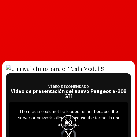
VÍDEO RECOMENDADO
Vídeo de presentación del nuevo Peugeot e-208
GTI
T
h
i
The media could not be loaded, either because the
s
i
server or network failed or because the format is not
s
a
supported.
m
o
d
V
a
i