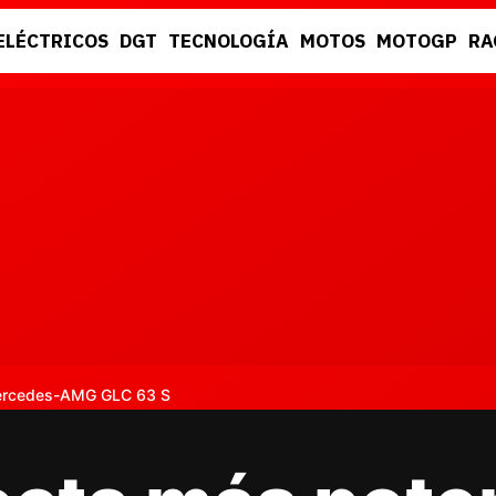
ELÉCTRICOS
DGT
TECNOLOGÍA
MOTOS
MOTOGP
RA
DGT
RACING
Mercedes-AMG GLC 63 S