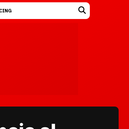
CING
TECNOLOGÍA