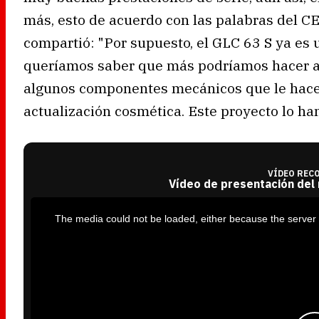
más, esto de acuerdo con las palabras del C
compartió: "Por supuesto, el GLC 63 S ya es 
queríamos saber que más podríamos hacer allí
algunos componentes mecánicos que le hacen
actualización cosmética. Este proyecto lo ha
VÍDEO REC
Vídeo de presentación del
T
h
i
The media could not be loaded, either because the server 
s
i
s
a
m
o
d
a
l
w
i
n
d
o