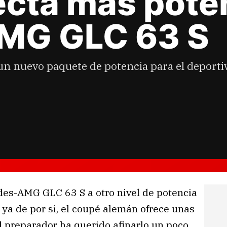
cta más poten
MG GLC 63 S
un nuevo paquete de potencia para el deporti
des-AMG GLC 63 S a otro nivel de potencia
 ya de por si, el coupé alemán ofrece unas
l preparador ha querido afinarlo un poco