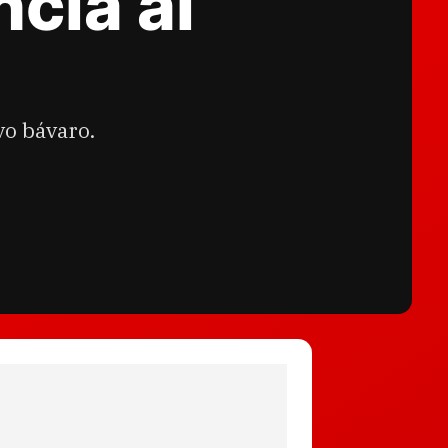
cia al
vo bávaro.