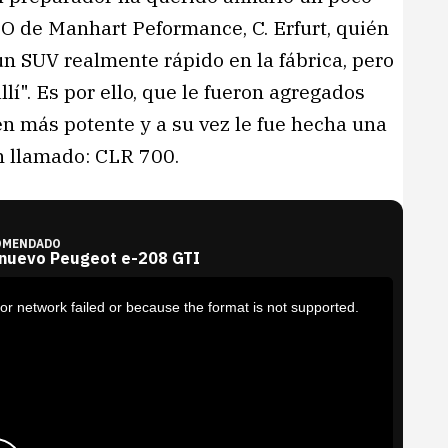
EO de Manhart Peformance, C. Erfurt, quién
un SUV realmente rápido en la fábrica, pero
". Es por ello, que le fueron agregados
 más potente y a su vez le fue hecha una
n llamado: CLR 700.
OMENDADO
 nuevo Peugeot e-208 GTI
or network failed or because the format is not supported.