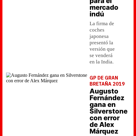
para el
mercado
indú
La firma de
coches
japonesa
presentó la
versión que
se venderá
en la India.
GP DE GRAN
BRETAÑA 2019
Augusto
Fernández
gana en
Silverstone
con error
de Alex
Márquez