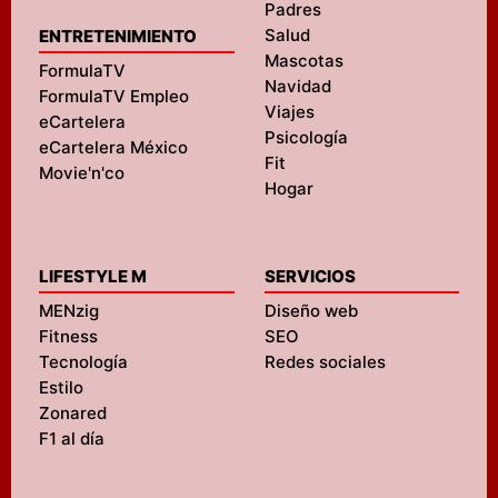
Padres
Salud
ENTRETENIMIENTO
Mascotas
FormulaTV
Navidad
FormulaTV Empleo
Viajes
eCartelera
Psicología
eCartelera México
Fit
Movie'n'co
Hogar
LIFESTYLE M
SERVICIOS
MENzig
Diseño web
Fitness
SEO
Tecnología
Redes sociales
Estilo
Zonared
F1 al día