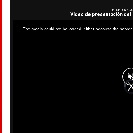
VÍDEO REC
Vídeo de presentación del
T
h
i
The media could not be loaded, either because the server 
s
i
s
a
m
o
d
a
l
w
i
n
d
o
w
.
V
i
d
e
o
P
l
a
y
e
r
i
s
l
o
a
d
i