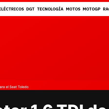
ELÉCTRICOS
DGT
TECNOLOGÍA
MOTOS
MOTOGP
RA
DGT
RACING
ra el Seat Toledo