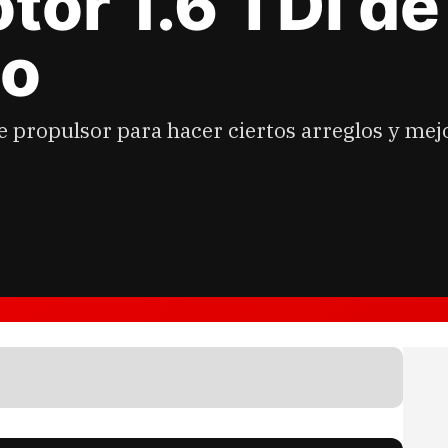
tor 1.6 TDI d
do
e propulsor para hacer ciertos arreglos y me