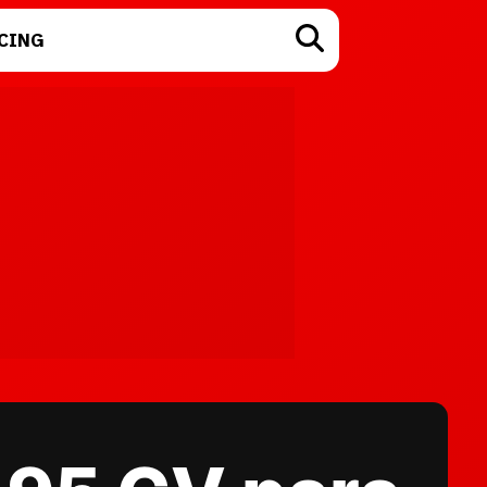
CING
TECNOLOGÍA