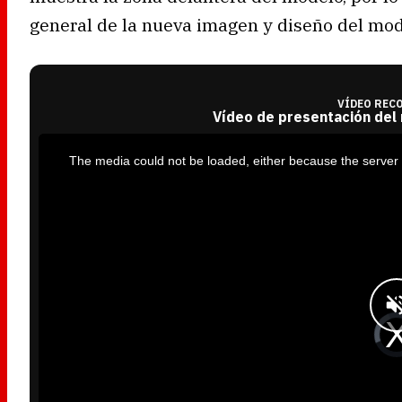
general de la nueva imagen y diseño del mode
VÍDEO REC
Vídeo de presentación del
T
h
i
The media could not be loaded, either because the server 
s
i
s
a
m
o
d
a
l
w
i
n
d
o
w
.
V
i
d
e
o
P
l
a
y