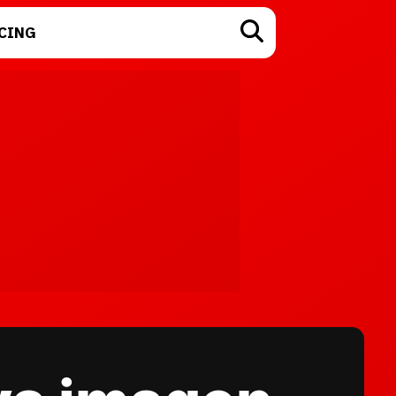
CING
TECNOLOGÍA