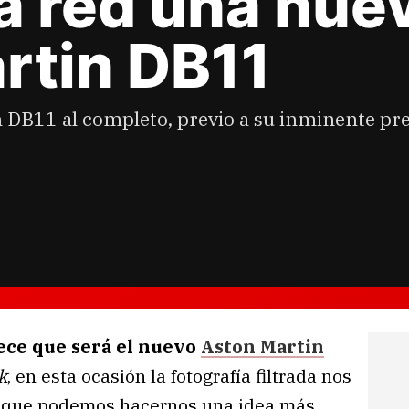
a red una nue
rtin DB11
in DB11 al completo, previo a su inminente p
ece que será el nuevo
Aston Martin
k
, en esta ocasión la fotografía filtrada nos
lo que podemos hacernos una idea más