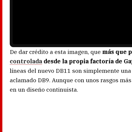
e
r
i
s
l
o
a
d
i
n
g
.
De dar crédito a esta imagen, que
más que 
controlada
desde la propia factoría de G
líneas del nuevo DB11 son simplemente una e
aclamado DB9. Aunque con unos rasgos más a
en un diseño continuista.