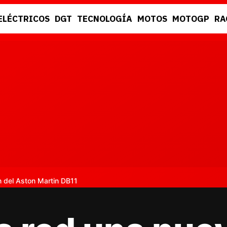
ELÉCTRICOS
DGT
TECNOLOGÍA
MOTOS
MOTOGP
RA
DGT
RACING
 del Aston Martin DB11