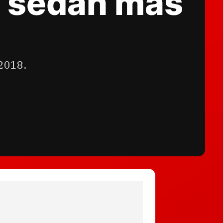
l sedan más
 2018.