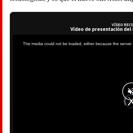
VÍDEO REC
Vídeo de presentación del
T
h
i
The media could not be loaded, either because the server 
s
i
s
a
m
o
d
a
l
w
i
n
d
o
w
.
V
i
d
e
o
P
l
a
y
e
r
i
s