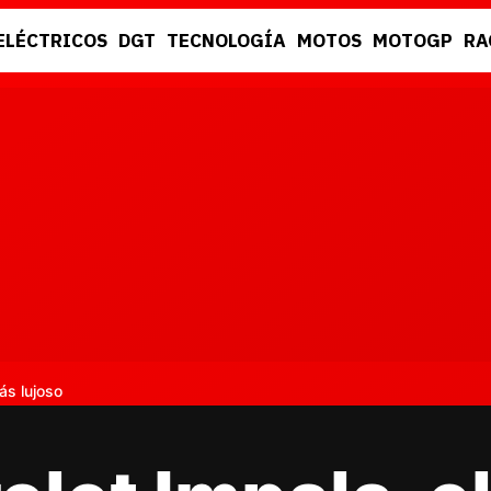
ELÉCTRICOS
DGT
TECNOLOGÍA
MOTOS
MOTOGP
RA
DGT
RACING
ás lujoso