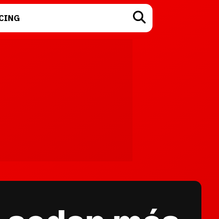
CING
TECNOLOGÍA