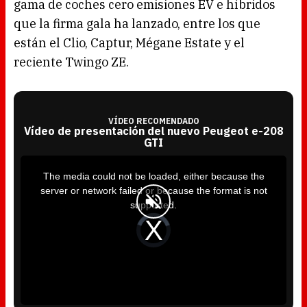
gama de coches cero emisiones EV e híbridos
que la firma gala ha lanzado, entre los que
están el Clio, Captur, Mégane Estate y el
reciente Twingo ZE.
VÍDEO RECOMENDADO
Vídeo de presentación del nuevo Peugeot e-208
GTI
T
h
i
The media could not be loaded, either because the
s
i
server or network failed or because the format is not
s
a
supported.
m
o
d
V
a
i
l
d
w
e
i
o
n
P
d
l
o
a
w
y
.
e
r
i
s