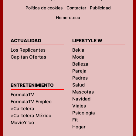
Política de cookies
Contactar
Publicidad
Hemeroteca
ACTUALIDAD
LIFESTYLE W
Los Replicantes
Bekia
Capitán Ofertas
Moda
Belleza
Pareja
Padres
Salud
ENTRETENIMIENTO
Mascotas
FormulaTV
Navidad
FormulaTV Empleo
Viajes
eCartelera
Psicología
eCartelera México
Fit
Movie'n'co
Hogar