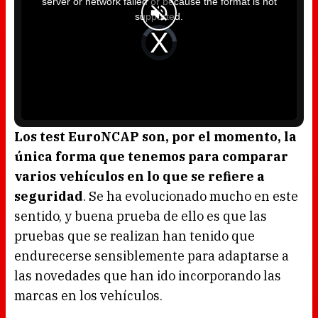
server or network failed or because the format is not
s
a
supported.
m
o
d
V
a
i
l
d
w
e
i
o
n
P
d
l
o
a
w
y
.
e
r
i
s
l
o
Los test EuroNCAP son, por el momento, la
a
d
única forma que tenemos para comparar
i
n
g
varios vehículos en lo que se refiere a
.
seguridad
. Se ha evolucionado mucho en este
sentido, y buena prueba de ello es que las
pruebas que se realizan han tenido que
endurecerse sensiblemente para adaptarse a
las novedades que han ido incorporando las
marcas en los vehículos.