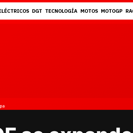
ELÉCTRICOS
DGT
TECNOLOGÍA
MOTOS
MOTOGP
RA
DGT
RACING
opa