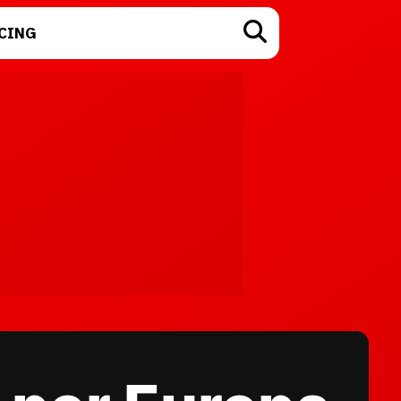
CING
TECNOLOGÍA