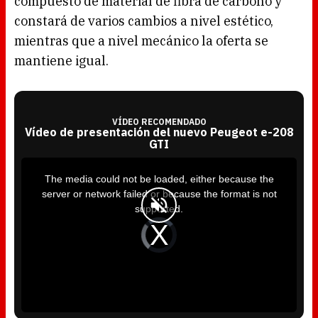
compuesto de material de fibra de carbono y
constará de varios cambios a nivel estético,
mientras que a nivel mecánico la oferta se
mantiene igual.
VÍDEO RECOMENDADO
Vídeo de presentación del nuevo Peugeot e-208
GTI
T
h
i
The media could not be loaded, either because the
s
i
server or network failed or because the format is not
s
a
supported.
m
o
d
V
a
i
l
d
w
e
i
o
n
P
d
l
o
a
w
y
.
e
r
i
s
l