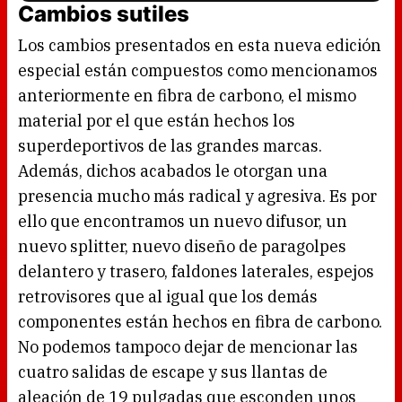
Cambios sutiles
o
a
d
i
Los cambios presentados en esta nueva edición
n
g
.
especial están compuestos como mencionamos
anteriormente en fibra de carbono, el mismo
material por el que están hechos los
superdeportivos de las grandes marcas.
Además, dichos acabados le otorgan una
presencia mucho más radical y agresiva. Es por
ello que encontramos un nuevo difusor, un
nuevo splitter, nuevo diseño de paragolpes
delantero y trasero, faldones laterales, espejos
retrovisores que al igual que los demás
componentes están hechos en fibra de carbono.
No podemos tampoco dejar de mencionar las
cuatro salidas de escape y sus llantas de
aleación de 19 pulgadas que esconden unos