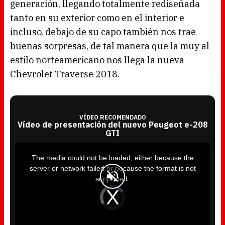
generación, llegando totalmente rediseñada
tanto en su exterior como en el interior e
incluso, debajo de su capo también nos trae
buenas sorpresas, de tal manera que la muy al
estilo norteamericano nos llega la nueva
Chevrolet Traverse 2018.
VÍDEO RECOMENDADO
Vídeo de presentación del nuevo Peugeot e-208
GTI
T
h
i
The media could not be loaded, either because the
s
i
server or network failed or because the format is not
s
a
supported.
m
o
d
V
a
i
l
d
w
e
i
o
n
P
d
l