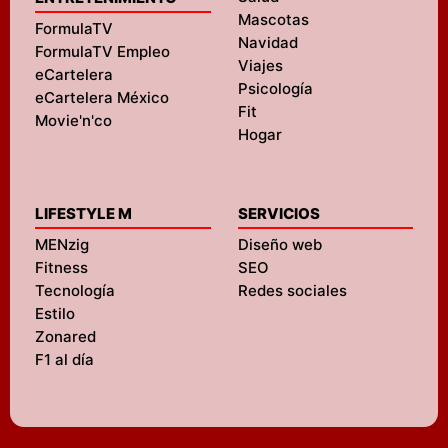
Mascotas
FormulaTV
Navidad
FormulaTV Empleo
Viajes
eCartelera
Psicología
eCartelera México
Fit
Movie'n'co
Hogar
LIFESTYLE M
SERVICIOS
MENzig
Diseño web
Fitness
SEO
Tecnología
Redes sociales
Estilo
Zonared
F1 al día