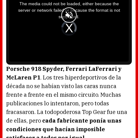
i
The media could not be loaded, either because the
s
i
server or network failed or because the format is not
s
a
supported.
m
o
d
V
a
i
l
d
w
e
i
o
n
P
d
l
o
a
w
y
.
e
r
i
s
l
o
Porsche 918 Spyder, Ferrari LaFerrari y
a
d
McLaren P1
. Los tres hiperdeportivos de la
i
n
g
década no se habían visto las caras nunca
.
frente a frente en el mismo circuito. Muchas
publicaciones lo intentaron, pero todas
fracasaron. La todopoderosa Top Gear fue una
de ellas, pero
cada fabricante ponía unas
condiciones que hacían imposible
satisfacer a todos por igual
.