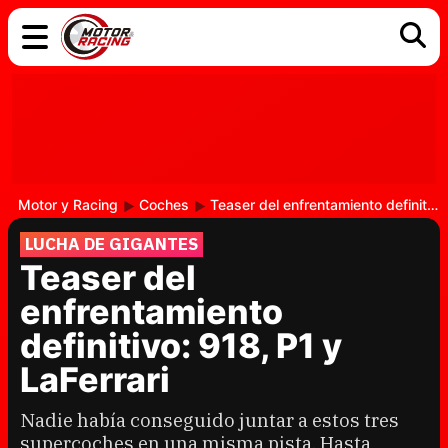
COCHES
ELÉCTRICOS
DGT
TECNOLOGÍA
MOTOS
MOTOGP
RACING
Motor y Racing
Coches
Teaser del enfrentamiento definitivo: 918, P1 y LaFerrari
LUCHA DE GIGANTES
Teaser del
enfrentamiento
definitivo: 918, P1 y
LaFerrari
Nadie había conseguido juntar a estos tres
supercoches en una misma pista. Hasta