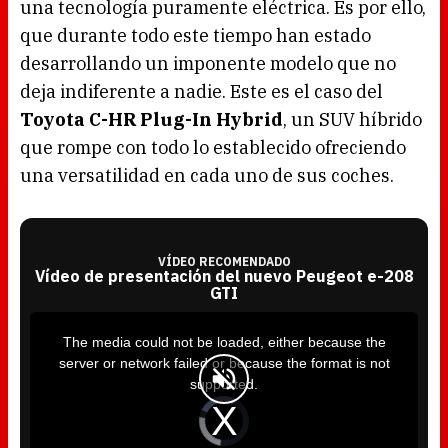
una tecnología puramente eléctrica. Es por ello,
que durante todo este tiempo han estado
desarrollando un imponente modelo que no
deja indiferente a nadie. Este es el caso del
Toyota C-HR Plug-In Hybrid
, un SUV híbrido
que rompe con todo lo establecido ofreciendo
una versatilidad en cada uno de sus coches.
VÍDEO RECOMENDADO
Vídeo de presentación del nuevo Peugeot e-208
GTI
T
h
i
The media could not be loaded, either because the
s
i
server or network failed or because the format is not
s
a
supported.
m
o
d
V
a
i
l
d
w
e
i
o