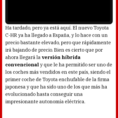
n
P
d
l
o
a
w
y
.
e
r
i
s
l
o
Ha tardado, pero ya está aquí. El nuevo Toyota
a
d
C-HR ya ha llegado a España, y lo hace con un
i
n
g
precio bastante elevado, pero que rápidamente
.
irá bajando de precio. Bien es cierto que por
ahora llegará la
versión híbrida
convencional
y que le ha permitido ser uno de
los coches más vendidos en este país, siendo el
primer coche de Toyota enchufable de la firma
japonesa y que ha sido uno de los que más ha
evolucionado hasta conseguir una
impresionante autonomía eléctrica.