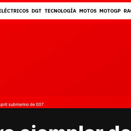
ELÉCTRICOS
DGT
TECNOLOGÍA
MOTOS
MOTOGP
RA
DGT
RACING
Esprit submarino de 007