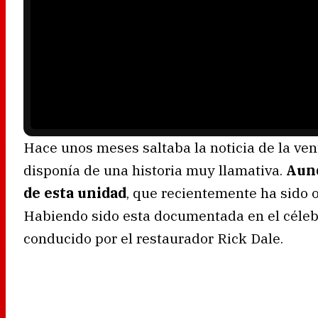
l
a
y
e
r
i
s
l
o
a
d
i
n
g
.
Hace unos meses saltaba la noticia de la ven
disponía de una historia muy llamativa.
Aunq
de esta unidad
, que recientemente ha sido 
Habiendo sido esta documentada en el céleb
conducido por el restaurador Rick Dale.