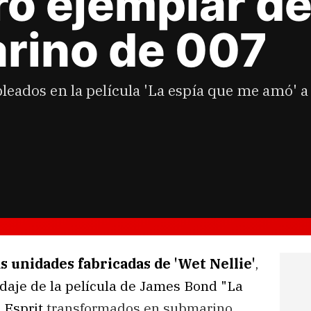
ro ejemplar de
arino de 007
eados en la película 'La espía que me amó' a 
s unidades fabricadas de 'Wet Nellie'
,
odaje de la película de James Bond "La
s
Esprit
transformados en submarino