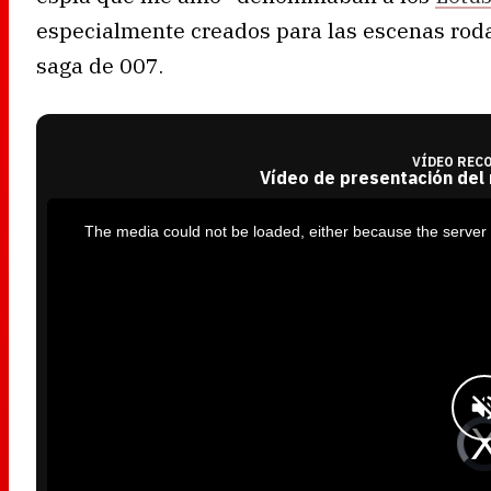
especialmente creados para las escenas roda
saga de 007.
VÍDEO REC
Vídeo de presentación del
T
h
i
The media could not be loaded, either because the server 
s
i
s
a
m
o
d
a
l
w
i
n
d
o
w
.
V
i
d
e
o
P