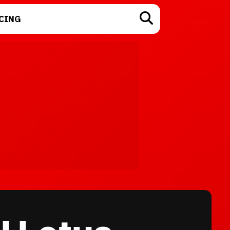
CING
TECNOLOGÍA