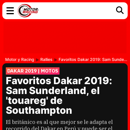
COCHES
ELÉCTRICOS
DGT
TECNOLOGÍA
MOTOS
MOTOGP
RACING
Motor y Racing
Rallies
Favoritos Dakar 2019: Sam Sunderland, el 'touareg' de Southampton
DAKAR 2019 | MOTOS
Favoritos Dakar 2019:
Sam Sunderland, el
'touareg' de
Southampton
El británico es al que mejor se le adapta el
recorrido del Dakar en Perú y puede ser el