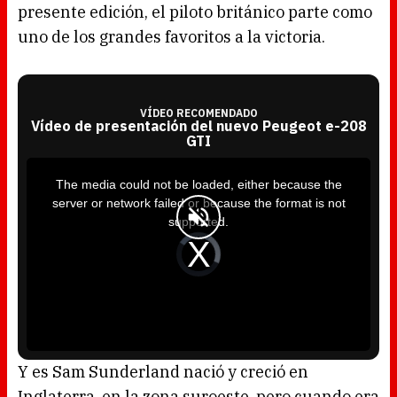
presente edición, el piloto británico parte como
uno de los grandes favoritos a la victoria.
VÍDEO RECOMENDADO
Vídeo de presentación del nuevo Peugeot e-208
GTI
T
h
i
The media could not be loaded, either because the
s
i
server or network failed or because the format is not
s
a
supported.
m
o
d
V
a
i
l
d
w
e
i
o
n
P
d
l
o
a
w
y
.
e
r
i
s
l
o
Y es Sam Sunderland nació y creció en
a
d
Inglaterra, en la zona suroeste, pero cuando era
i