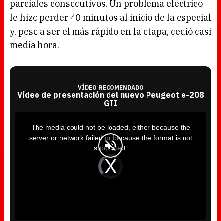
parciales consecutivos. Un problema eléctrico
le hizo perder 40 minutos al inicio de la especial
y, pese a ser el más rápido en la etapa, cedió casi
media hora.
VÍDEO RECOMENDADO
Vídeo de presentación del nuevo Peugeot e-208
GTI
T
h
i
The media could not be loaded, either because the
s
i
server or network failed or because the format is not
s
a
supported.
m
o
d
V
a
i
l
d
w
e
i
o
n
P
d
l
o
a
w
y
.
e
r
i
s