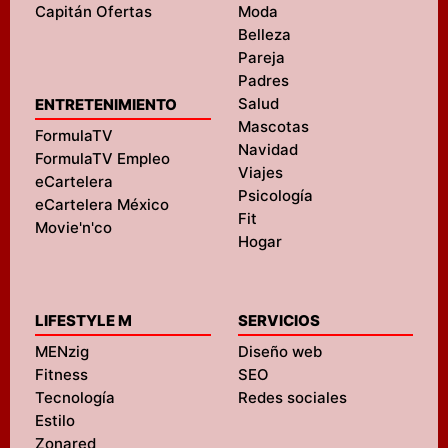
Capitán Ofertas
Moda
Belleza
Pareja
Padres
Salud
ENTRETENIMIENTO
Mascotas
FormulaTV
Navidad
FormulaTV Empleo
Viajes
eCartelera
Psicología
eCartelera México
Fit
Movie'n'co
Hogar
LIFESTYLE M
SERVICIOS
MENzig
Diseño web
Fitness
SEO
Tecnología
Redes sociales
Estilo
Zonared