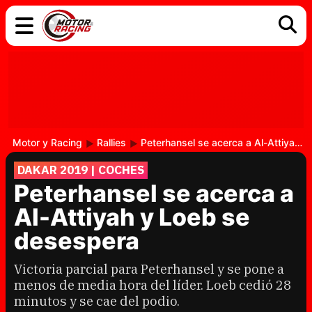
COCHES
ELÉCTRICOS
DGT
TECNOLOGÍA
MOTOS
MOTOGP
RACING
Motor y Racing
Rallies
Peterhansel se acerca a Al-Attiyah y Loeb se desespera
DAKAR 2019 | COCHES
Peterhansel se acerca a
Al-Attiyah y Loeb se
desespera
Victoria parcial para Peterhansel y se pone a
menos de media hora del líder. Loeb cedió 28
minutos y se cae del podio.