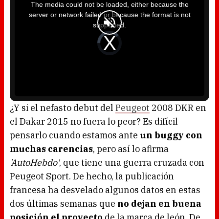
i
The media could not be loaded, either because the
s
i
server or network failed or because the format is not
s
a
supported.
m
o
d
V
a
i
l
d
w
e
i
o
n
P
d
l
o
a
w
y
.
e
r
i
s
l
o
¿Y si el nefasto debut del
Peugeot
2008 DKR en
a
d
el Dakar 2015 no fuera lo peor? Es difícil
i
n
g
pensarlo cuando estamos ante
un buggy con
.
muchas carencias
, pero así lo afirma
'AutoHebdo'
, que tiene una guerra cruzada con
Peugeot Sport. De hecho, la publicación
francesa ha desvelado algunos datos en estas
dos últimas semanas que
no dejan en buena
posición el proyecto
de la marca de león. De