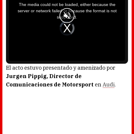
i
The media could not be loaded, either because the
s
i
server or network failed or because the format is not
s
a
supported.
m
o
d
V
a
i
l
d
w
e
i
o
n
P
d
l
o
a
w
y
.
e
r
i
s
l
o
El acto estuvo presentado y amenizado por
a
d
Jurgen Pippig, Director de
i
n
g
Comunicaciones de Motorsport
en
Audi
.
.