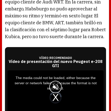
equipo cliente de Audi WRT. En la carrera, sin
embargo, Habsburgo no pudo aprovechar al
máximo su ritmo y terminó en sexto lugar. El
equipo cliente de BMW, ART, también brilló en
la clasificación con el séptimo lugar para Robert
Kubica, pero no tuvo suerte durante la carrera.
VÍDEO RECOMENDADO
Vídeo de presentación del nuevo Peugeot e-208
GTI
T
h
i
The media could not be loaded, either because the
s
i
server or network failed or because the format is not
s
a
supported.
m
o
d
V
a
i
l
d
w
e
i
o
n
P
d
l