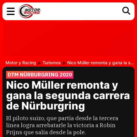
COCHES
ELÉCTRICOS
DGT
TECNOLOGÍA
MOTOS
MOTOGP
RACING
Motor y Racing
Turismos
Nico Müller remonta y gana la segunda carrera de Nürburgring
DTM NÜRBURGRING 2020
Nico Müller remonta y
gana la segunda carrera
de Nürburgring
El piloto suizo, que partía desde la tercera
línea logra arrebatarle la victoria a Robin
Frijns que salía desde la pole.