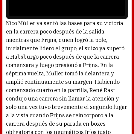
o
a
w
y
.
e
r
i
s
l
o
Nico Müller ya sentó las bases para su victoria
a
d
en la carrera poco después de la salida:
i
n
g
mientras que Frijns, quien logró la pole,
.
inicialmente lideró el grupo, el suizo ya superó
a Habsburgo poco después de que la carrera
comenzara y luego presionó a Frijns. En la
séptima vuelta, Müller tomó la delantera y
amplió continuamente su margen. Habiendo
comenzado cuarto en la parrilla, René Rast
condujo una carrera sin llamar la atención y
solo una vez tuvo brevemente el segundo lugar
a la vista cuando Frijns se reincorporó a la
carrera después de su parada en boxes
obligatoria con los neumáticos fríos justo