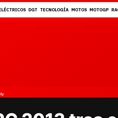
ELÉCTRICOS
DGT
TECNOLOGÍA
MOTOS
MOTOGP
RA
DGT
RACING
lly