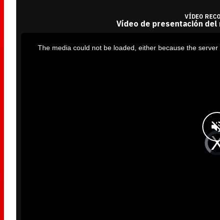
VÍDEO REC
Vídeo de presentación del
T
h
i
The media could not be loaded, either because the server 
s
i
s
a
m
o
d
a
l
w
i
n
d
o
w
.
V
i
d
e
o
P
l
a
y
e
r
i
s
l
o
a
d
i