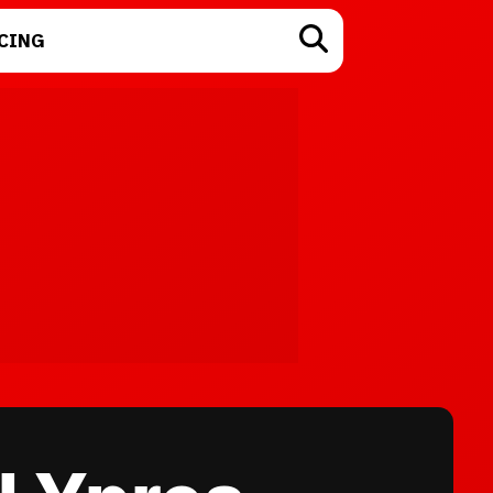
CING
TECNOLOGÍA