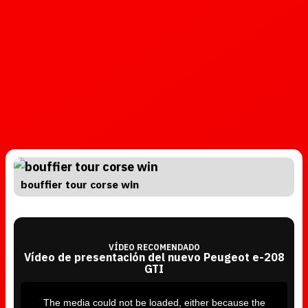
bouffier tour corse win
VÍDEO RECOMENDADO
Vídeo de presentación del nuevo Peugeot e-208
GTI
T
h
i
The media could not be loaded, either because the
s