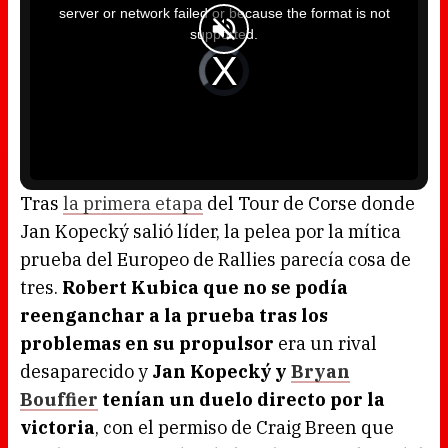
i
server or network failed or because the format is not
s
a
supported.
m
o
d
V
a
i
l
d
w
e
i
o
n
P
d
l
o
a
w
y
.
e
r
i
s
l
o
Tras
la primera etapa
del Tour de Corse donde
a
d
Jan Kopecký salió líder, la pelea por la mítica
i
n
g
prueba del Europeo de Rallies parecía cosa de
.
tres.
Robert Kubica que no se podía
reenganchar a la prueba tras los
problemas en su propulsor
era un rival
desaparecido y
Jan Kopecký y
Bryan
Bouffier
tenían un duelo directo por la
victoria
, con el permiso de Craig Breen que