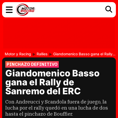
COCHES
ELÉCTRICOS
DGT
TECNOLOGÍA
MOTOS
MOTOGP
RACING
Motor y Racing
Rallies
Giandomenico Basso gana el Rally de Sanremo del ERC
PINCHAZO DEFINITIVO
Giandomenico Basso
gana el Rally de
Sanremo del ERC
Con Andreucci y Scandola fuera de juego, la
lucha por el rally quedó en una lucha de dos
hasta el pinchazo de Bouffier.