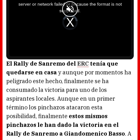
i
server or network failed or because the format is not
s
a
supported.
m
o
d
V
a
i
l
d
w
e
i
o
n
P
d
l
o
a
w
y
.
e
r
i
s
l
o
El Rally de Sanremo del
ERC
tenía que
a
d
quedarse en casa
y aunque por momentos ha
i
n
g
peligrado este hecho, finalmente se ha
.
consumado la victoria para uno de los
aspirantes locales. Aunque en un primer
término los pinchazos atacaron esta
posibilidad, finalmente
estos mismos
pinchazos le han dado la victoria en el
Rally de Sanremo a Giandomenico Basso
. A