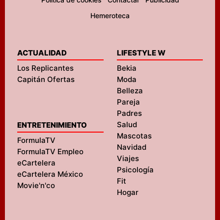
Hemeroteca
ACTUALIDAD
LIFESTYLE W
Los Replicantes
Bekia
Capitán Ofertas
Moda
Belleza
Pareja
Padres
Salud
ENTRETENIMIENTO
Mascotas
FormulaTV
Navidad
FormulaTV Empleo
Viajes
eCartelera
Psicología
eCartelera México
Fit
Movie'n'co
Hogar