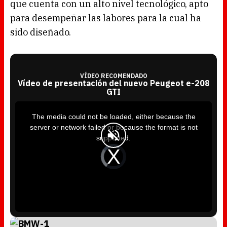
que cuenta con un alto nivel tecnológico, apto
para desempeñar las labores para la cual ha
sido diseñado.
VÍDEO RECOMENDADO
Vídeo de presentación del nuevo Peugeot e-208
GTI
T
h
i
The media could not be loaded, either because the
s
i
server or network failed or because the format is not
s
a
supported.
m
o
d
V
a
i
l
d
w
e
i
o
n
P
d
l
o
a
w
y
.
e
r
i
s
l
o
a