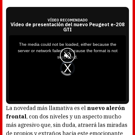
VÍDEO RECOMENDADO
Vídeo de presentación del nuevo Peugeot e-208
GTI
T
h
i
The media could not be loaded, either because the
s
i
server or network failed or because the format is not
s
a
supported.
m
o
d
V
a
i
l
d
w
e
i
o
n
P
d
l
o
a
w
y
.
e
r
i
s
l
o
La novedad más llamativa es el
nuevo alerón
a
d
frontal
, con dos niveles y un aspecto mucho
i
n
g
más agresivo que, sin duda, atraerá las miradas
.
de propios y extraños hacia este emocionante