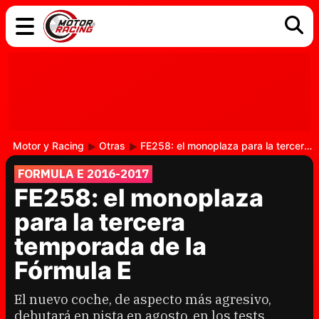
COCHES
ELÉCTRICOS
DGT
TECNOLOGÍA
MOTOS
MOTOGP
RACING
Motor y Racing
Otras
FE258: el monoplaza para la tercera temporada de la Fórmula E
FORMULA E 2016-2017
FE258: el monoplaza
para la tercera
temporada de la
Fórmula E
El nuevo coche, de aspecto más agresivo,
debutará en pista en agosto, en los tests