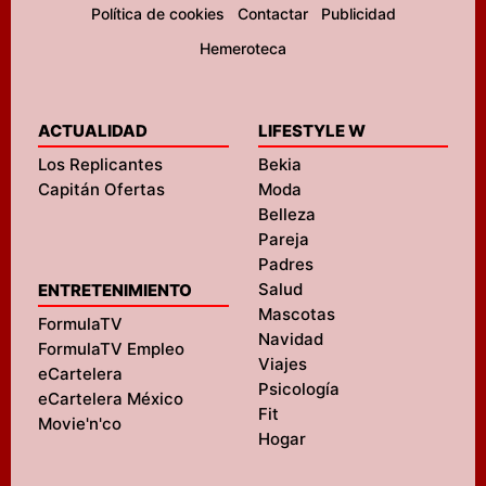
Política de cookies
Contactar
Publicidad
Hemeroteca
ACTUALIDAD
LIFESTYLE W
Los Replicantes
Bekia
Capitán Ofertas
Moda
Belleza
Pareja
Padres
Salud
ENTRETENIMIENTO
Mascotas
FormulaTV
Navidad
FormulaTV Empleo
Viajes
eCartelera
Psicología
eCartelera México
Fit
Movie'n'co
Hogar