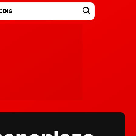
CING
TECNOLOGÍA