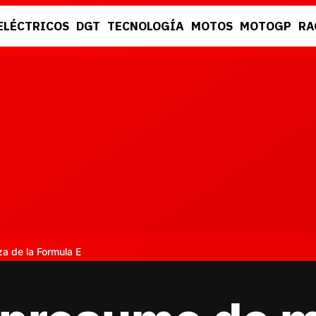
ELÉCTRICOS
DGT
TECNOLOGÍA
MOTOS
MOTOGP
RA
DGT
RACING
 de la Formula E