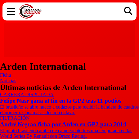
COCHES
ELÉCTRICOS
DGT
TECNOLOGÍA
MOTOS
MOTOGP
RACING
Arden International
Ficha
Noticias
Últimas noticias de Arden International
CARRERA DISPUTADA
Felipe Nasr gana al fin en la GP2 tras 11 podios
El brasileño se abre hueco a codazos para recibir la bandera de cuadros
el primero. Canamasas décimo octavo.
FILTRACIÓN
André Negrao ficha por Arden en GP2 para 2014
El piloto brasileño cambia de campeonato tras una temporada en las
World Series By Renault con Draco Racing.