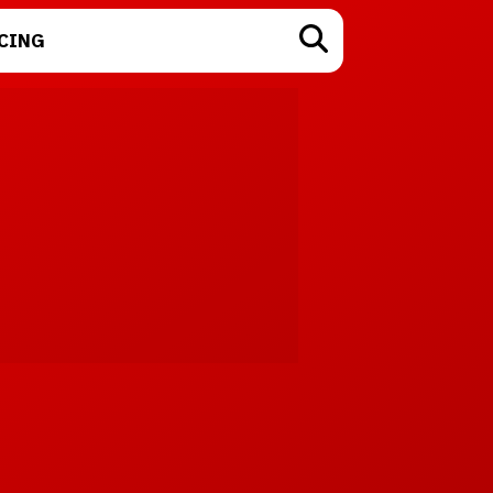
CING
TECNOLOGÍA