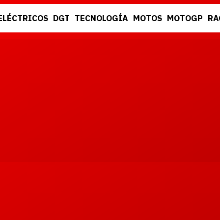
ELÉCTRICOS
DGT
TECNOLOGÍA
MOTOS
MOTOGP
RA
DGT
RACING