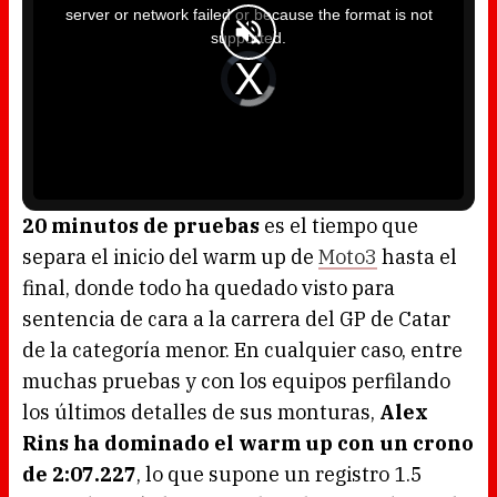
i
server or network failed or because the format is not
s
a
supported.
m
o
d
V
a
i
l
d
w
e
i
o
n
P
d
l
o
a
w
y
.
e
r
i
s
l
o
20 minutos de pruebas
es el tiempo que
a
d
separa el inicio del warm up de
Moto3
hasta el
i
n
g
final, donde todo ha quedado visto para
.
sentencia de cara a la carrera del GP de Catar
de la categoría menor. En cualquier caso, entre
muchas pruebas y con los equipos perfilando
los últimos detalles de sus monturas,
Alex
Rins ha dominado el warm up con un crono
de 2:07.227
, lo que supone un registro 1.5