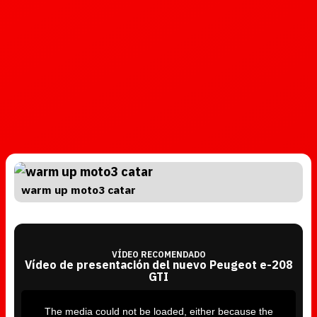
warm up moto3 catar
VÍDEO RECOMENDADO
Vídeo de presentación del nuevo Peugeot e-208
GTI
T
h
i
The media could not be loaded, either because the
s