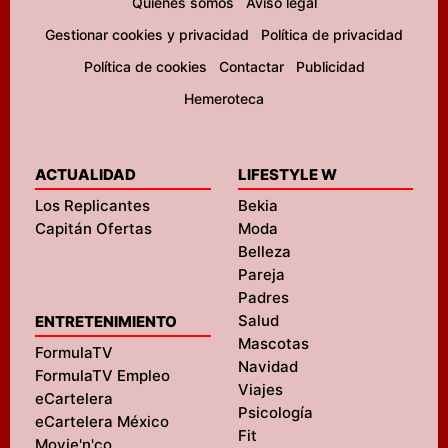
Quiénes somos
Aviso legal
Gestionar cookies y privacidad
Política de privacidad
Política de cookies
Contactar
Publicidad
Hemeroteca
ACTUALIDAD
LIFESTYLE W
Los Replicantes
Bekia
Capitán Ofertas
Moda
Belleza
Pareja
Padres
Salud
ENTRETENIMIENTO
Mascotas
FormulaTV
Navidad
FormulaTV Empleo
Viajes
eCartelera
Psicología
eCartelera México
Fit
Movie'n'co