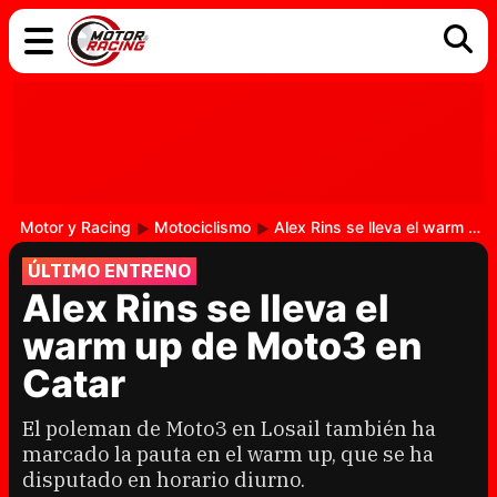
COCHES
ELÉCTRICOS
DGT
TECNOLOGÍA
MOTOS
MOTOGP
RACING
Motor y Racing
Motociclismo
Alex Rins se lleva el warm up de Moto3 en Catar
ÚLTIMO ENTRENO
Alex Rins se lleva el
warm up de Moto3 en
Catar
El poleman de Moto3 en Losail también ha
marcado la pauta en el warm up, que se ha
disputado en horario diurno.