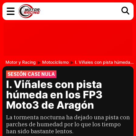
COCHES
ELÉCTRICOS
DGT
TECNOLOGÍA
MOTOS
MOTOGP
RACING
Motor y Racing
Motociclismo
I. Viñales con pista húmeda en los FP3 Moto3 de Aragón
SESIÓN CASI NULA
I. Viñales con pista
húmeda en los FP3
Moto3 de Aragón
La tormenta nocturna ha dejado una pista con
parches de humedad por lo que los tiempo
han sido bastante lentos.