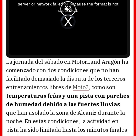
i
server or network failed or because the format is not
s
a
supported.
m
o
d
V
a
i
l
d
w
e
i
o
n
P
d
l
o
a
w
y
.
e
r
i
s
l
o
La jornada del sábado en MotorLand Aragón ha
a
d
comenzado con dos condiciones que no han
i
n
g
facilitado demasiado la disputa de los terceros
.
entrenamientos libres de
Moto3
, como son
temperaturas frías y una pista con parches
de humedad debido a las fuertes lluvias
que han asolado la zona de Alcañiz durante la
noche. En estas condiciones, la actividad en
pista ha sido limitada hasta los minutos finales