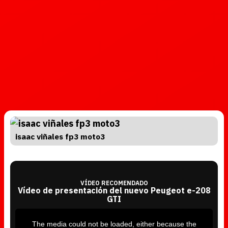
isaac viñales fp3 moto3
VÍDEO RECOMENDADO
Vídeo de presentación del nuevo Peugeot e-208
GTI
T
h
i
The media could not be loaded, either because the
s