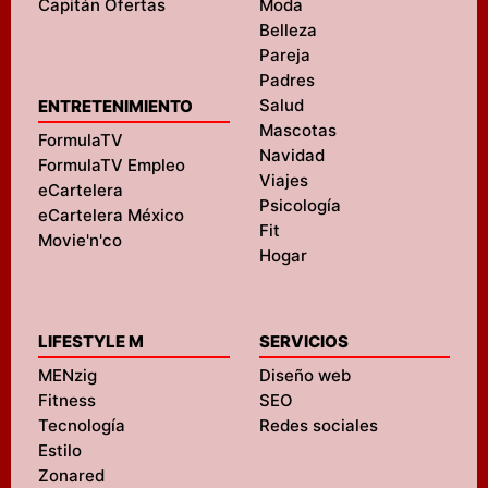
Capitán Ofertas
Moda
Belleza
Pareja
Padres
Salud
ENTRETENIMIENTO
Mascotas
FormulaTV
Navidad
FormulaTV Empleo
Viajes
eCartelera
Psicología
eCartelera México
Fit
Movie'n'co
Hogar
LIFESTYLE M
SERVICIOS
MENzig
Diseño web
Fitness
SEO
Tecnología
Redes sociales
Estilo
Zonared