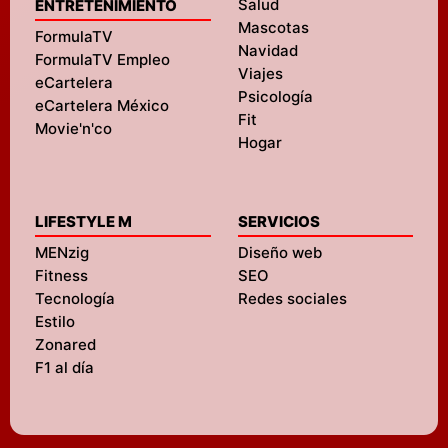
Salud
ENTRETENIMIENTO
Mascotas
FormulaTV
Navidad
FormulaTV Empleo
Viajes
eCartelera
Psicología
eCartelera México
Fit
Movie'n'co
Hogar
LIFESTYLE M
SERVICIOS
MENzig
Diseño web
Fitness
SEO
Tecnología
Redes sociales
Estilo
Zonared
F1 al día