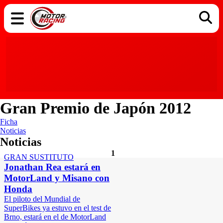
COCHES
ELÉCTRICOS
DGT
TECNOLOGÍA
MOTOS
MOTOGP
RACING
Gran Premio de Japón 2012
Ficha
Noticias
Noticias
1
GRAN SUSTITUTO
Jonathan Rea estará en
MotorLand y Misano con
Honda
El piloto del Mundial de
SuperBikes ya estuvo en el test de
Brno, estará en el de MotorLand