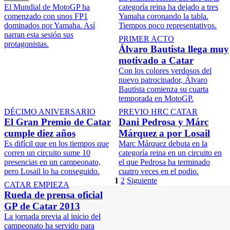
El Mundial de MotoGP ha
categoría reina ha dejado a tres
comenzado con unos FP1
Yamaha coronando la tabla.
dominados por Yamaha. Así
Tiempos poco representativos.
narran esta sesión sus
PRIMER ACTO
protagonistas.
Álvaro Bautista llega muy
motivado a Catar
Con los colores verdosos del
nuevo patrocinador, Álvaro
Bautista comienza su cuarta
temporada en MotoGP.
DÉCIMO ANIVERSARIO
PREVIO HRC CATAR
El Gran Premio de Catar
Dani Pedrosa y Márc
cumple diez años
Márquez a por Losail
Es difícil que en los tiempos que
Marc Márquez debuta en la
corren un circuito sume 10
categoría reina en un circuito en
presencias en un campeonato,
el que Pedrosa ha terminado
pero Losail lo ha conseguido.
cuatro veces en el podio.
1
2
Siguiente
CATAR EMPIEZA
Rueda de prensa oficial
GP de Catar 2013
La jornada previa al inicio del
campeonato ha servido para