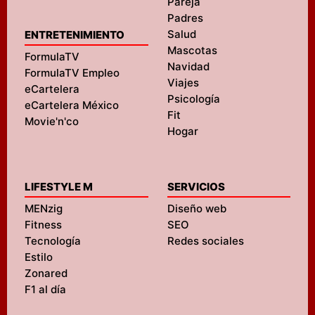
Pareja
Padres
Salud
ENTRETENIMIENTO
Mascotas
FormulaTV
Navidad
FormulaTV Empleo
Viajes
eCartelera
Psicología
eCartelera México
Fit
Movie'n'co
Hogar
LIFESTYLE M
SERVICIOS
MENzig
Diseño web
Fitness
SEO
Tecnología
Redes sociales
Estilo
Zonared
F1 al día