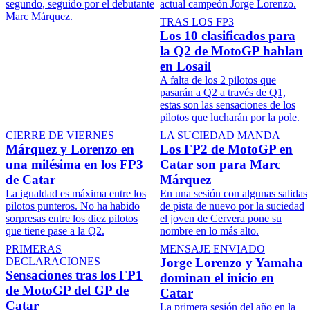
segundo, seguido por el debutante
actual campeón Jorge Lorenzo.
Marc Márquez.
TRAS LOS FP3
Los 10 clasificados para
la Q2 de MotoGP hablan
en Losail
A falta de los 2 pilotos que
pasarán a Q2 a través de Q1,
estas son las sensaciones de los
pilotos que lucharán por la pole.
CIERRE DE VIERNES
LA SUCIEDAD MANDA
Márquez y Lorenzo en
Los FP2 de MotoGP en
una milésima en los FP3
Catar son para Marc
de Catar
Márquez
La igualdad es máxima entre los
En una sesión con algunas salidas
pilotos punteros. No ha habido
de pista de nuevo por la suciedad
sorpresas entre los diez pilotos
el joven de Cervera pone su
que tiene pase a la Q2.
nombre en lo más alto.
PRIMERAS
MENSAJE ENVIADO
DECLARACIONES
Jorge Lorenzo y Yamaha
Sensaciones tras los FP1
dominan el inicio en
de MotoGP del GP de
Catar
Catar
La primera sesión del año en la