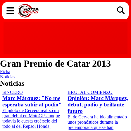
COCHES
ELÉCTRICOS
DGT
TECNOLOGÍA
MOTOS
MOTOGP
RACING
Gran Premio de Catar 2013
Ficha
Noticias
Noticias
SINCERO
BRUTAL COMIENZO
Marc Márquez: "No me
Opinión: Marc Márquez,
esperaba subir al podio"
debut, podio y brillante
El piloto de Cervera realizó un
futuro
gran debut en MotoGP, aunque
El de Cervera ha ido alimentado
todavía le cuesta creérselo del
unos pronósticos durante la
todo al del Repsol Honda.
pretemporada que se han