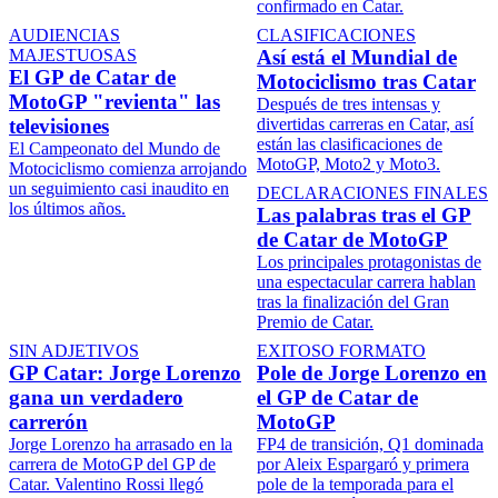
confirmado en Catar.
AUDIENCIAS
CLASIFICACIONES
MAJESTUOSAS
Así está el Mundial de
El GP de Catar de
Motociclismo tras Catar
MotoGP "revienta" las
Después de tres intensas y
televisiones
divertidas carreras en Catar, así
están las clasificaciones de
El Campeonato del Mundo de
MotoGP, Moto2 y Moto3.
Motociclismo comienza arrojando
un seguimiento casi inaudito en
DECLARACIONES FINALES
los últimos años.
Las palabras tras el GP
de Catar de MotoGP
Los principales protagonistas de
una espectacular carrera hablan
tras la finalización del Gran
Premio de Catar.
SIN ADJETIVOS
EXITOSO FORMATO
GP Catar: Jorge Lorenzo
Pole de Jorge Lorenzo en
gana un verdadero
el GP de Catar de
carrerón
MotoGP
Jorge Lorenzo ha arrasado en la
FP4 de transición, Q1 dominada
carrera de MotoGP del GP de
por Aleix Espargaró y primera
Catar. Valentino Rossi llegó
pole de la temporada para el