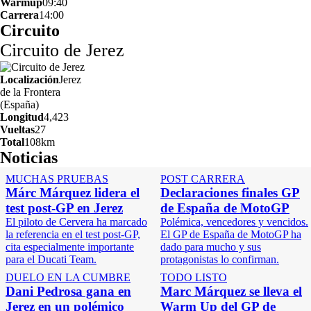
Warmup
09:40
Carrera
14:00
Circuito
Circuito de Jerez
Localización
Jerez
de la Frontera
(España)
Longitud
4,423
Vueltas
27
Total
108km
Noticias
MUCHAS PRUEBAS
POST CARRERA
Márc Márquez lidera el
Declaraciones finales GP
test post-GP en Jerez
de España de MotoGP
El piloto de Cervera ha marcado
Polémica, vencedores y vencidos.
la referencia en el test post-GP,
El GP de España de MotoGP ha
cita especialmente importante
dado para mucho y sus
para el Ducati Team.
protagonistas lo confirman.
DUELO EN LA CUMBRE
TODO LISTO
Dani Pedrosa gana en
Marc Márquez se lleva el
Jerez en un polémico
Warm Up del GP de