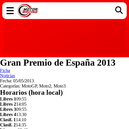
COCHES
ELÉCTRICOS
DGT
TECNOLOGÍA
MOTOS
MOTOGP
RACING
Gran Premio de España 2013
Ficha
Noticias
Fecha: 05/05/2013
Categorías: MotoGP, Moto2, Moto3
Horarios (hora local)
Libres 1
09:55
Libres 2
14:05
Libres 3
09:55
Libres 4
13:30
Clasif. 1
14:10
Clasif. 2
14:35